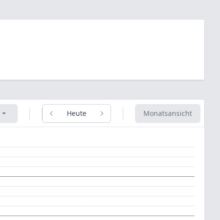
 ⏷
Heute
Monatsansicht
Previous month
Next month